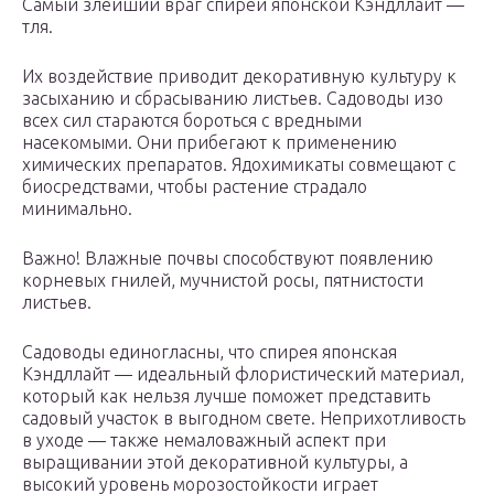
Самый злейший враг спиреи японской Кэндллайт —
тля.
Их воздействие приводит декоративную культуру к
засыханию и сбрасыванию листьев. Садоводы изо
всех сил стараются бороться с вредными
насекомыми. Они прибегают к применению
химических препаратов. Ядохимикаты совмещают с
биосредствами, чтобы растение страдало
минимально.
Важно! Влажные почвы способствуют появлению
корневых гнилей, мучнистой росы, пятнистости
листьев.
Садоводы единогласны, что спирея японская
Кэндллайт — идеальный флористический материал,
который как нельзя лучше поможет представить
садовый участок в выгодном свете. Неприхотливость
в уходе — также немаловажный аспект при
выращивании этой декоративной культуры, а
высокий уровень морозостойкости играет