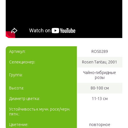
Артикул:
ROS0289
Селекционер:
Rosen Tantau, 2001
Чайно-гибридные
Группа:
розы
Высота:
80-100 см
Диаметр цветка:
11-13 см
Устойчивость к мучн. росе/черн.
пятн.:
Цветение:
повторное