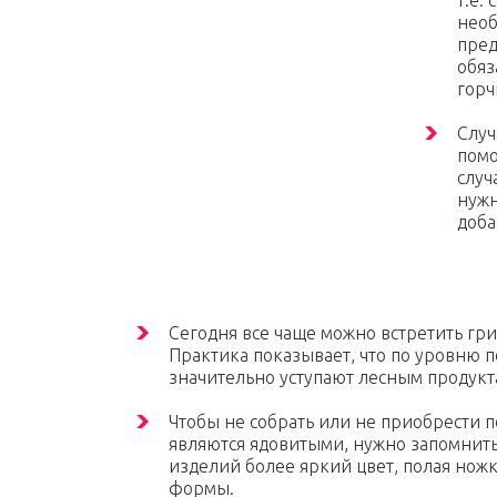
т.е.
необ
пред
обяз
горч
Случ
помо
случ
нужн
доба
Сегодня все чаще можно встретить гр
Практика показывает, что по уровню 
значительно уступают лесным продукт
Чтобы не собрать или не приобрести 
являются ядовитыми, нужно запомнить
изделий более яркий цвет, полая нож
формы.