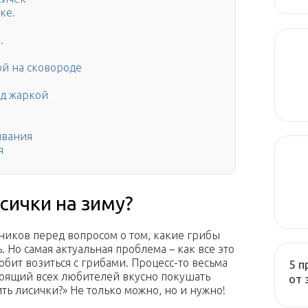
ке.
.
ой на сковороде
ед жаркой
ивания
я
сички на зиму?
ников перед вопросом о том, какие грибы
. Но самая актуальная проблема – как все это
юбит возиться с грибами. Процесс-то весьма
5 п
коящий всех любителей вкусно покушать
от 
ть лисички?» Не только можно, но и нужно!