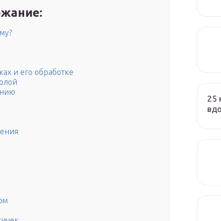
жание:
му?
ках и его обработке
колой
анию
25 
вд
ления
ом
сичек