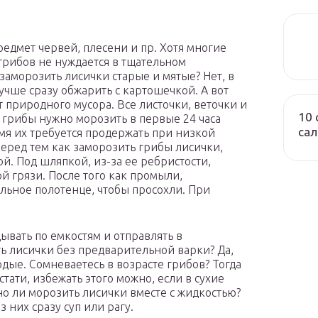
едмет червей, плесени и пр. Хотя многие
 грибов не нуждается в тщательном
заморозить лисички старые и мятые? Нет, в
учше сразу обжарить с картошечкой. А вот
т природного мусора. Все листочки, веточки и
10 
то грибы нужно морозить в первые 24 часа
сал
ремя их требуется продержать при низкой
еред тем как заморозить грибы лисички,
й. Под шляпкой, из-за ее ребристости,
й грязи. После того как промыли,
ьное полотенце, чтобы просохли. При
ывать по емкостям и отправлять в
 лисички без предварительной варки? Да,
одые. Сомневаетесь в возрасте грибов? Тогда
стати, избежать этого можно, если в сухие
о ли морозить лисички вместе с жидкостью?
 них сразу суп или рагу.