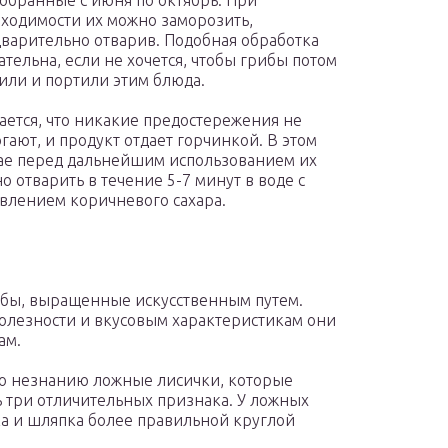
 собранные с июня по октябрь. При
ходимости их можно заморозить,
варительно отварив. Подобная обработка
ательна, если не хочется, чтобы грибы потом
или и портили этим блюда.
ается, что никакие предостережения не
гают, и продукт отдает горчинкой. В этом
ае перед дальнейшим использованием их
о отварить в течение 5-7 минут в воде с
влением коричневого сахара.
ибы, выращенные искусственным путем.
полезности и вкусовым характеристикам они
ам.
по незнанию ложные лисички, которые
 три отличительных признака. У ложных
ка и шляпка более правильной круглой