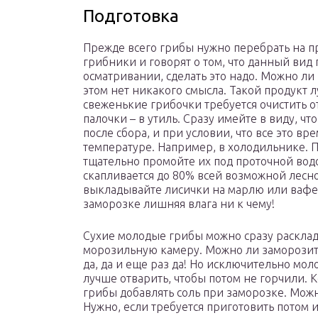
Подготовка
Прежде всего грибы нужно перебрать на пр
грибники и говорят о том, что данный вид
осматривании, сделать это надо. Можно ли 
этом нет никакого смысла. Такой продукт л
свеженькие грибочки требуется очистить о
палочки – в утиль. Сразу имейте в виду, ч
после сбора, и при условии, что все это в
температуре. Например, в холодильнике. П
тщательно промойте их под проточной водо
скапливается до 80% всей возможной лесно
выкладывайте лисички на марлю или вафел
заморозке лишняя влага ни к чему!
Сухие молодые грибы можно сразу расклад
морозильную камеру. Можно ли заморозить
да, да и еще раз да! Но исключительно мол
лучше отварить, чтобы потом не горчили. К
грибы добавлять соль при заморозке. Можн
Нужно, если требуется приготовить потом из