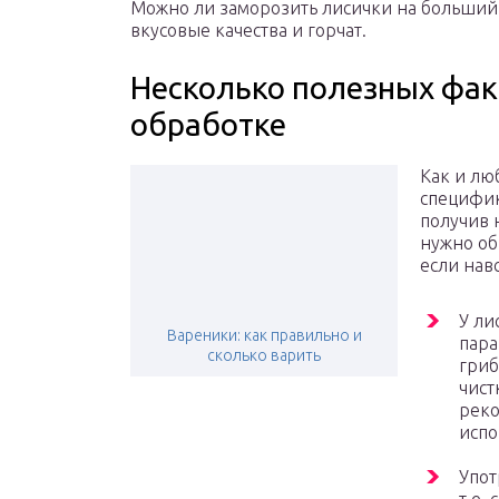
Можно ли заморозить лисички на больший 
вкусовые качества и горчат.
Несколько полезных факт
обработке
Как и лю
специфик
получив 
нужно об
если нав
У ли
Вареники: как правильно и
пара
сколько варить
гриб
чист
реко
испо
Упот