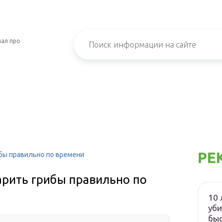
ал про
РЕ
ибы правильно по времени
варить грибы правильно по
10 
уби
бы