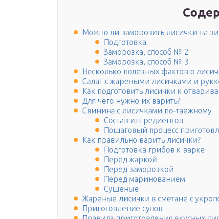
Содер
Можно ли заморозить лисички на зи
Подготовка
Заморозка, способ № 2
Заморозка, способ № 3
Несколько полезных фактов о лисич
Салат с жареными лисичками и рук
Как подготовить лисички к отварив
Для чего нужно их варить?
Свинина с лисичками по-таежному
Состав ингредиентов
Пошаговый процесс приготов
Как правильно варить лисички?
Подготовка грибов к варке
Перед жаркой
Перед заморозкой
Перед маринованием
Сушеные
Жареные лисички в сметане с укроп
Приготовление супов
Правила приготовления вкусных ли