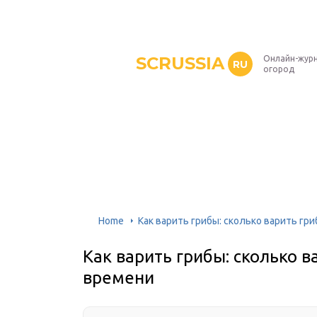
SCRUSSIA
Онлайн-журн
RU
огород
Home
Как варить грибы: сколько варить гр
Как варить грибы: сколько 
времени