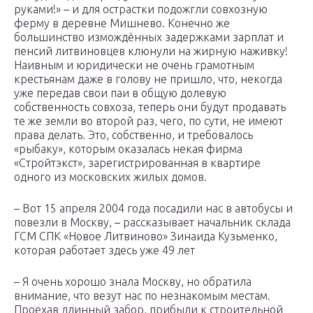
руками!» – и для острастки подожгли совхозную
ферму в деревне Мишнево. Конечно же
большинство измождённых задержками зарплат и
пенсий литвиновцев клюнули на жирную наживку!
Наивным и юридически не очень грамотным
крестьянам даже в голову не пришло, что, некогда
уже передав свои паи в общую долевую
собственность совхоза, теперь они будут продавать
те же земли во второй раз, чего, по сути, не имеют
права делать. Это, собственно, и требовалось
«рыбаку», которым оказалась некая фирма
«Стройтэкст», зарегистрированная в квартире
одного из московских жилых домов.
– Вот 15 апреля 2004 года посадили нас в автобусы и
повезли в Москву, – рассказывает начальник склада
ГСМ СПК «Новое Литвиново» Зинаида Кузьменко,
которая работает здесь уже 49 лет
– Я очень хорошо знала Москву, но обратила
внимание, что везут нас по незнакомым местам.
Проехав длинный забор, прибыли к строительной