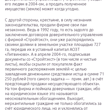
его людям в 2004-ом, а продать полученное
имущество (землю) может когда угодно.
С другой стороны, крестьяне, в силу незнания
законодательства, продали фирме свои паи
незаконно. Ведь в 1992 году, то есть задолго до
заключения договоров доверительного управления
с фирмой «Стройтэкст», они уже распорядились
своими долями в земельном участке площадью 727
га, передав их в уставный капитал АОЗТ
«Литвиново». А в апреле 2004-го, подписывая
документы со «Стройтэкст» (в том числе и чистые
листы), якобы скрыли от покупателя факт
первичного распоряжения землёй «с целью
завладения денежными средствами истца в сумме 71
250 рублей (того самого задатка — прим. авт.) в счёт
предстоящей продажи несуществующего объекта».
На том фирма и поймала доверчивых граждан, ибо
на юридическом языке это называется
неосновательным обогащением. Выходит,
меркантильные граждане не только обогатились за
счёт юридического лица, но и уклонялись от