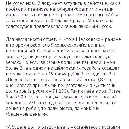
Не успел новый документ вступить в действие, как в
посёлок Литвиново нагрянули «братки» и начали
уговаривать население продать им свои паи. 727 га
совхозной земли в 30 километрах от Москвы для
толстосумов представляли очень лакомый кусок.
Для наглядности отметим, что в Щёлковском районе
в то время работало 9 сельскохозяйственных
предприятий. С вступлением в силу нового закона
многие дельцы кинулись скупать подмосковную
землю. Но если за самые большие паи величиной
более 3 га в одном из щёлковских хозяйств соседям
предлагали от 5 до 15 тысяч рублей, то один пай в
«Новом Литвиново», составлявший всего 0,83 га,
оценивался пришлыми покупателями в 2,5 тысячи
долларов (в рублях – 71 250). Таких паёв в хозяйстве
было 900! То есть общая сумма покупки составила 2
миллиона 250 тысяч долларов. Если перевести эти
деньги в рубли, то получаются, по Райкину,
«бешеные деньги».
«А будете долго раздумывать – останетесь с пустыми