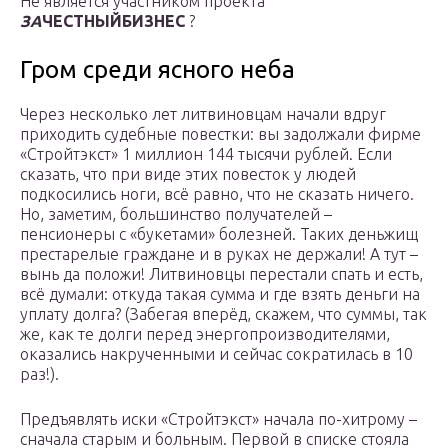
Не является участником проекта
ЗА
ЧЕСТНЫЙБИЗНЕС
?
Гром среди ясного неба
Через несколько лет литвиновцам начали вдруг
приходить судебные повестки: вы задолжали фирме
«Стройтэкст» 1 миллион 144 тысячи рублей. Если
сказать, что при виде этих повесток у людей
подкосились ноги, всё равно, что не сказать ничего.
Но, заметим, большинство получателей –
пенсионеры с «букетами» болезней. Таких деньжищ
престарелые граждане и в руках не держали! А тут –
вынь да положи! Литвиновцы перестали спать и есть,
всё думали: откуда такая сумма и где взять деньги на
уплату долга? (Забегая вперёд, скажем, что суммы, так
же, как те долги перед энергопроизводителями,
оказались накрученными и сейчас сократилась в 10
раз!).
Предъявлять иски «Стройтэкст» начала по-хитрому –
сначала старым и больным. Первой в списке стояла