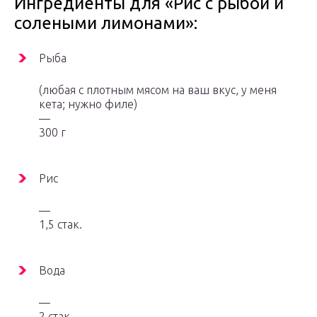
Ингредиенты для «Рис с рыбой и
солеными лимонами»:
Рыба
(любая с плотным мясом на ваш вкус, у меня
кета; нужно филе)
—
300 г
Рис
—
1,5 стак.
Вода
—
2 стак.