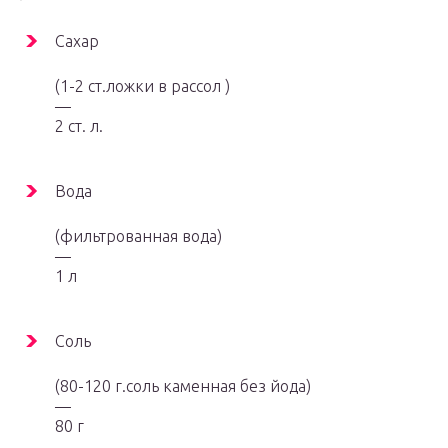
Сахар
(1-2 ст.ложки в рассол )
—
2 ст. л.
Вода
(фильтрованная вода)
—
1 л
Соль
(80-120 г.соль каменная без йода)
—
80 г