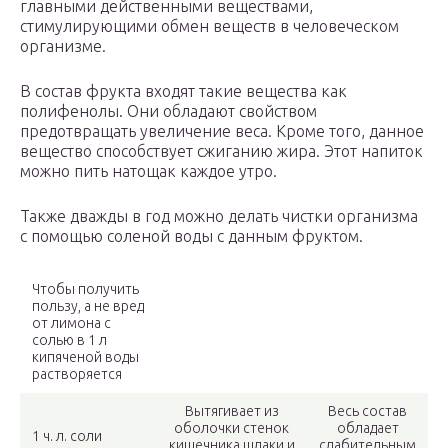
главными действенными веществами,
стимулирующими обмен веществ в человеческом
организме.
В состав фрукта входят такие вещества как
полифенолы. Они обладают свойством
предотвращать увеличение веса. Кроме того, данное
вещество способствует сжиганию жира. Этот напиток
можно пить натощак каждое утро.
Также дважды в год можно делать чистки организма
с помощью соленой воды с данным фруктом.
Чтобы получить
пользу, а не вред
от лимона с
солью в 1 л
кипяченой воды
растворяется
Вытягивает из
Весь состав
оболочки стенок
обладает
1 ч. л. соли
кишечника шлаки и
слабительным