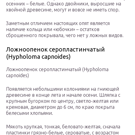
осенних – белые. Однако двойники, выросшие на
хвойной древесине, могут и вовсе не иметь спор.
Заметным отличием настоящих опят является
наличие кольца или «юбочки» – остатков
сброшенного покрывала, чего нет у ложных видов.
Ложноопенок серопластинчатый
(Hypholoma capnoides)
Ложноопенок серопластинчатый (Hypholoma
capnoides)
Появляется небольшими колониями на гниющей
древесине в конце лета и начале осени. Шляпка с
крупным бугорком по центру, светло-желтая или
кремовая, диаметром до 6 см, по краю покрыта
белесыми хлопьями.
Мякоть хрупкая, тонкая, беловато-желтая, сначала
пластинки грязно-белые, сероватые, с возрастом