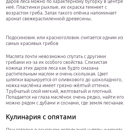
даров леса можно по характерному бугорку в центре
неё. Пластинки рыхлые, их окраска темнеет с
возрастом гриба. Запах такого опёнка напоминает
аромат свежераспиленной древесины.
Подосиновик или красноголовик считается одним из
самых красивых грибов
Маслята почти невозможно спутать с другими
грибами из-за их особого свойства. Слизистая
кожица этих даров леса как будто смазана
растительным маслом и очень скользкая. Цвет
шляпки варьируется от оливкового до шоколадного,
ножка маслёнка имеет грязно-жёлтый оттенок.
Трубчатый слой мягкий, желтоватый и плотный.
Попадается на глаза маслёнок очень редко, найти его
можно рядом с дубами и соснами, где земля песчаная.
Кулинария с опятами
При готовке в основном используют шляпы и мякоть