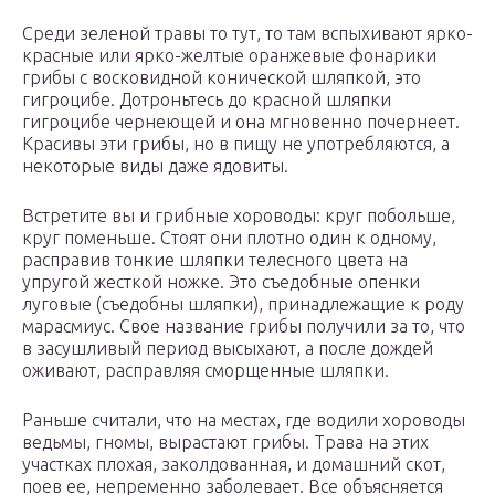
Среди зеленой травы то тут, то там вспыхивают ярко-
красные или ярко-желтые оранжевые фонарики
грибы с восковидной конической шляпкой, это
гигроцибе. Дотроньтесь до красной шляпки
гигроцибе чернеющей и она мгновенно почернеет.
Красивы эти грибы, но в пищу не употребляются, а
некоторые виды даже ядовиты.
Встретите вы и грибные хороводы: круг побольше,
круг поменьше. Стоят они плотно один к одному,
расправив тонкие шляпки телесного цвета на
упругой жесткой ножке. Это съедобные опенки
луговые (съедобны шляпки), принадлежащие к роду
марасмиус. Свое название грибы получили за то, что
в засушливый период высыхают, а после дождей
оживают, расправляя сморщенные шляпки.
Раньше считали, что на местах, где водили хороводы
ведьмы, гномы, вырастают грибы. Трава на этих
участках плохая, заколдованная, и домашний скот,
поев ее, непременно заболевает. Все объясняется