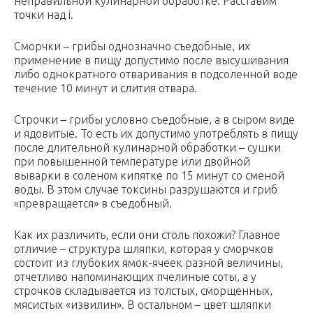
неправильной кулинарной обработке. Расставим
точки над i.
Сморчки – грибы однозначно съедобные, их
применение в пищу допустимо после высушивания
либо однократного отваривания в подсоленной воде
течение 10 минут и слития отвара.
Строчки – грибы условно съедобные, а в сыром виде
и ядовитые. То есть их допустимо употреблять в пищу
после длительной кулинарной обработки – сушки
при повышенной температуре или двойной
выварки в соленом кипятке по 15 минут со сменой
воды. В этом случае токсины разрушаются и гриб
«превращается» в съедобный.
Как их различить, если они столь похожи? Главное
отличие – структура шляпки, которая у сморчков
состоит из глубоких ямок-ячеек разной величины,
отчетливо напоминающих пчелиные соты, а у
строчков складывается из толстых, сморщенных,
мясистых «извилин». В остальном – цвет шляпки