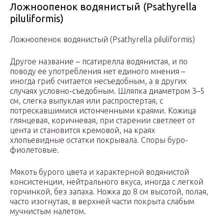
Ложноопенок водянистый (Psathyrella
piluliformis)
Ложноопенок водянистый (Psathyrella piluliformis)
Другое название ‒ псатирелла водянистая, и по
поводу ее употребления нет единого мнения –
иногда гриб считается несъедобным, а в других
случаях условно-съедобным. Шляпка диаметром 3–5
см, слегка выпуклая или распростертая, с
потрескавшимися истонченными краями. Кожица
глянцевая, коричневая, при старении светлеет от
цента и становится кремовой, на краях
хлопьевидные остатки покрывала. Споры буро-
фиолетовые.
Мякоть бурого цвета и характерной водянистой
консистенции, нейтрального вкуса, иногда с легкой
горчинкой, без запаха. Ножка до 8 см высотой, полая,
часто изогнутая, в верхней части покрыта слабым
мучнистым налетом.