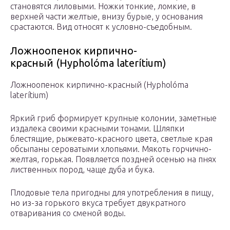
становятся лиловыми. Ножки тонкие, ломкие, в
верхней части желтые, внизу бурые, у основания
срастаются. Вид относят к условно-съедобным.
Ложноопенок кирпично-
красный (Hypholóma laterítium)
Ложноопенок кирпично-красный (Hypholóma
laterítium)
Яркий гриб формирует крупные колонии, заметные
издалека своими красными тонами. Шляпки
блестящие, рыжевато-красного цвета, светлые края
обсыпаны сероватыми хлопьями. Мякоть горчично-
желтая, горькая. Появляется поздней осенью на пнях
лиственных пород, чаще дуба и бука.
Плодовые тела пригодны для употребления в пищу,
но из-за горького вкуса требует двукратного
отваривания со сменой воды.