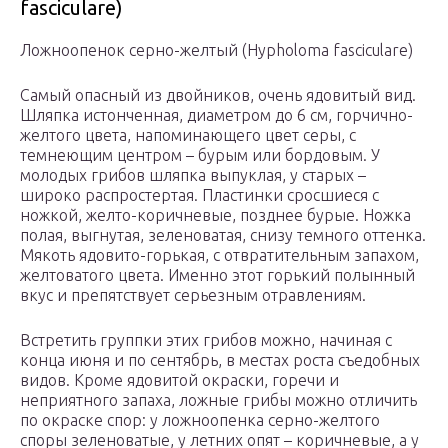
fasciculare)
Ложноопенок серно-желтый (Hypholoma fasciculare)
Самый опасный из двойников, очень ядовитый вид.
Шляпка истонченная, диаметром до 6 см, горчично-
желтого цвета, напоминающего цвет серы, с
темнеющим центром – бурым или бордовым. У
молодых грибов шляпка выпуклая, у старых –
широко распростертая. Пластинки сросшиеся с
ножкой, желто-коричневые, позднее бурые. Ножка
полая, выгнутая, зеленоватая, снизу темного оттенка.
Мякоть ядовито-горькая, с отвратительным запахом,
желтоватого цвета. Именно этот горький полынный
вкус и препятствует серьезным отравлениям.
Встретить группки этих грибов можно, начиная с
конца июня и по сентябрь, в местах роста съедобных
видов. Кроме ядовитой окраски, горечи и
неприятного запаха, ложные грибы можно отличить
по окраске спор: у ложноопенка серно-желтого
споры зеленоватые, у летних опят – коричневые, а у