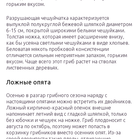
горьким вкусом.
Разрушающая чешуйчатка характеризуется
выпуклой полукруглой бежевой шляпкой диаметром
6-15 см, покрытой широкими белыми чешуйками.
Толстая ножка, которая имеет расширение внизу,
как бы усеяна светлыми чешуйками в виде хлопьев.
Беловатая мякоть пробковой консистенции
отличается сильным неприятным запахом, горьким
вкусом. Чаще всего этот гриб растет на стволах
лиственных деревьях.
Ложные опята
Осенью в разгар грибного сезона наряду с
настоящими опятами можно встретить их двойников.
Ложный кирпично-красный опенок внешне
напоминает летний вид с гладкой шляпкой, только
без юбочки и чешуек на ножке. Гриб плодоносит с
августа по октябрь, поэтому может попасть в
корзинку грибников вместо осенних опят. Из-за
своей ядовитости такие плоды, отливающие