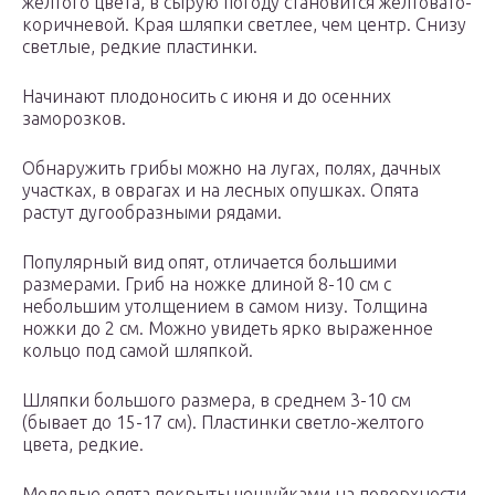
жёлтого цвета, в сырую погоду становится желтовато-
коричневой. Края шляпки светлее, чем центр. Снизу
светлые, редкие пластинки.
Начинают плодоносить с июня и до осенних
заморозков.
Обнаружить грибы можно на лугах, полях, дачных
участках, в оврагах и на лесных опушках. Опята
растут дугообразными рядами.
Популярный вид опят, отличается большими
размерами. Гриб на ножке длиной 8-10 см с
небольшим утолщением в самом низу. Толщина
ножки до 2 см. Можно увидеть ярко выраженное
кольцо под самой шляпкой.
Шляпки большого размера, в среднем 3-10 см
(бывает до 15-17 см). Пластинки светло-желтого
цвета, редкие.
Молодые опята покрыты чешуйками на поверхности.