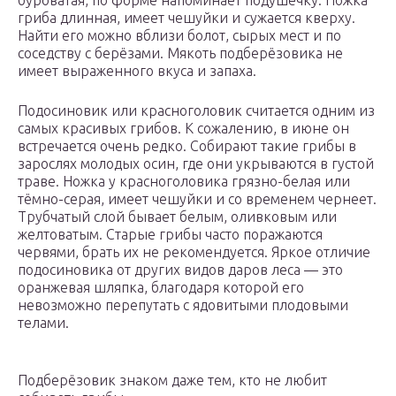
буроватая, по форме напоминает подушечку. Ножка
гриба длинная, имеет чешуйки и сужается кверху.
Найти его можно вблизи болот, сырых мест и по
соседству с берёзами. Мякоть подберёзовика не
имеет выраженного вкуса и запаха.
Подосиновик или красноголовик считается одним из
самых красивых грибов. К сожалению, в июне он
встречается очень редко. Собирают такие грибы в
зарослях молодых осин, где они укрываются в густой
траве. Ножка у красноголовика грязно-белая или
тёмно-серая, имеет чешуйки и со временем чернеет.
Трубчатый слой бывает белым, оливковым или
желтоватым. Старые грибы часто поражаются
червями, брать их не рекомендуется. Яркое отличие
подосиновика от других видов даров леса — это
оранжевая шляпка, благодаря которой его
невозможно перепутать с ядовитыми плодовыми
телами.
Подберёзовик знаком даже тем, кто не любит