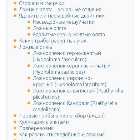
Строчки и сморчки
Ложные опята – основные отличия
Ядовитые и несъедобные двойники
Несъедобные чешуйчатки
Ложные опята
Ядовитые серно-желтые опята
Какие грибы растут на лугах
Ложные опята
Ложноопенок серно-желтый
(Hypholoma fasciculare)
Ложноопенок серопластинчатый
(Hypholoma capnoides)
Ложноопенок кирпично-
красный (Hypholóma laterítium)
Ложноопенок водянистый (Psathyrella
piluliformis)
Ложноопенок Кандолля (Psathyrella
candolleana)
Первые грибы в июне: сбор (видео)
Кулинария с опятами
Подберезовик
Как различить съедобные и ложные