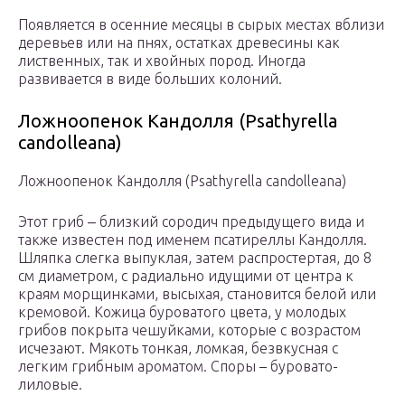
Появляется в осенние месяцы в сырых местах вблизи
деревьев или на пнях, остатках древесины как
лиственных, так и хвойных пород. Иногда
развивается в виде больших колоний.
Ложноопенок Кандолля (Psathyrella
candolleana)
Ложноопенок Кандолля (Psathyrella candolleana)
Этот гриб ‒ близкий сородич предыдущего вида и
также известен под именем псатиреллы Кандолля.
Шляпка слегка выпуклая, затем распростертая, до 8
см диаметром, с радиально идущими от центра к
краям морщинками, высыхая, становится белой или
кремовой. Кожица буроватого цвета, у молодых
грибов покрыта чешуйками, которые с возрастом
исчезают. Мякоть тонкая, ломкая, безвкусная с
легким грибным ароматом. Споры – буровато-
лиловые.